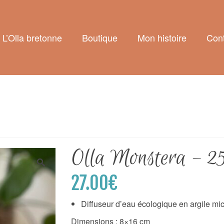
L’Olla bretonne
Boutique
Mon histoire
Cont
Olla Monstera – 25 
27.00
€
Diffuseur d’eau écologique en argile mi
Dimensions : 8×16 cm