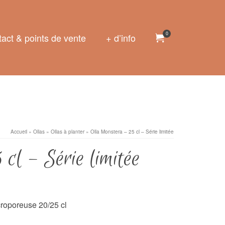
0
act & points de vente
+ d’info
Accueil
»
Ollas
»
Ollas à planter
»
Olla Monstera – 25 cl – Série limitée
cl – Série limitée
croporeuse 20/25 cl