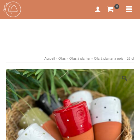
0
Accueil
»
Ollas
»
Ollas à planter
»
Olla à planter à pois – 25 cl