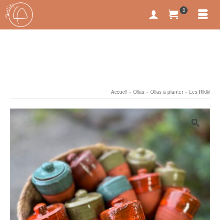
0
Accueil
»
Ollas
»
Ollas à planter
»
Les Rikiki