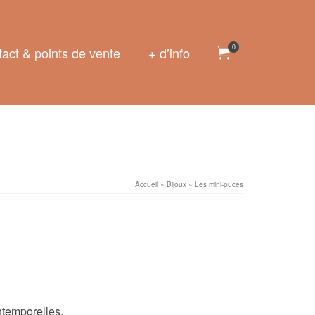
0
act & points de vente
+ d’info
Accueil
»
Bijoux
»
Les mini-puces
intemporelles.