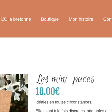
L’Olla bretonne
Boutique
Mon histoire
Cont
Les mini-puces
18.00
€
Idéales en toutes circonstances.
Elles sont à la fois discrètes, originales et 